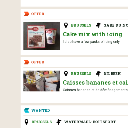
OFFER
BRUSSELS
GARE DU N
Cake mix with icing
I also have a few packs of icing only.
OFFER
BRUSSELS
DILBEEK
Caisses bananes et c
Caisses bananes et de déménagements à 
WANTED
BRUSSELS
WATERMAEL-BOITSFORT