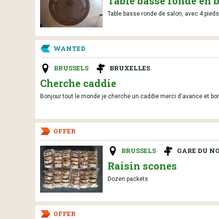
Table basse ronde en bo
Table basse ronde de salon, avec 4 pieds e
WANTED
BRUSSELS
BRUXELLES
Cherche caddie
Bonjour tout le monde je cherche un caddie merci d'avance et bo
OFFER
BRUSSELS
GARE DU N
Raisin scones
Dozen packets
OFFER