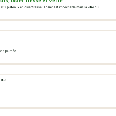
is, osier tressé et verre
t 2 plateaux en osier tressé : l'osier est impeccable mais la vitre qui...
nne journée
ORD