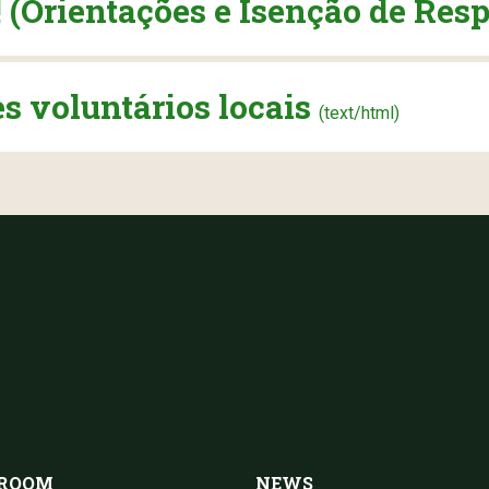
 (Orientações e Isenção de Res
 voluntários locais
(text/html)
 ROOM
NEWS