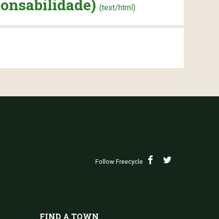
ponsabilidade)
(text/html)
Follow Freecycle
FIND A TOWN